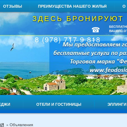
ОТЗЫВЫ
ПРЕИМУЩЕСТВА НАШЕГО ЖИЛЬЯ
О
ЗДЕСЬ БРОНИРУЮТ
☎
БЕСПЛАТН
ВАШЕГО О
8 (978) 717 9 818
ЕДЖИ
ОТЕЛИ И ГОСТИНИЦЫ
ЭЛЛИНГИ
АЯ
»
Объявления