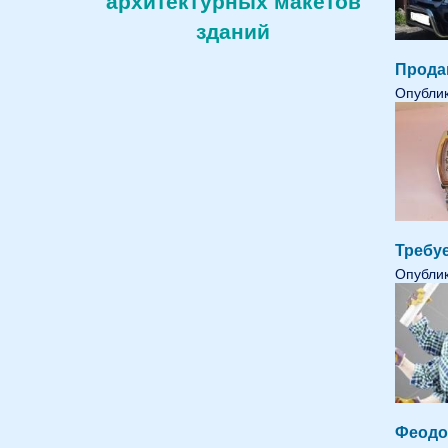
архитектурных макетов
зданий
Прода
Опублик
Требуе
Опублик
Феодо