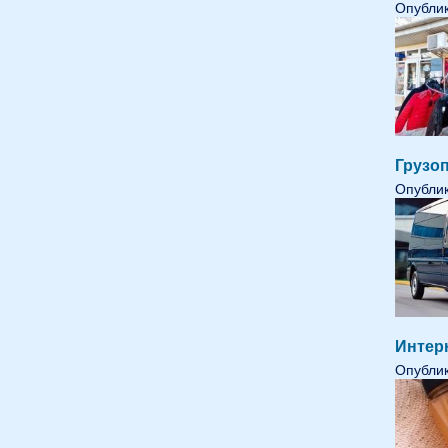
Опублик
Грузо
Опублик
Интерн
Опублик