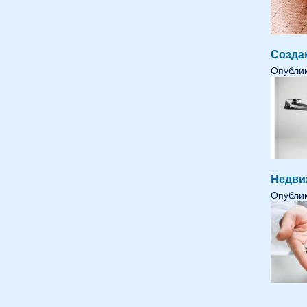
Созда
Опублик
Недви
Опублик