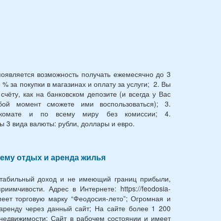
появляется возможность получать ежемесячно до 3
5 % за покупки в магазинах и оплату за услуги; 2. Вы
счёту, как на банковском депозите (и всегда у Вас
бой момент сможете ими воспользоваться); 3.
комате и по всему миру без комиссии; 4.
ы 3 вида валюты: рубли, доллары и евро.
ему отдых и аренда жилья
стабильный доход и не имеющий границ прибыли,
иимчивости. Адрес в Интернете: https://feodosia-
меет торговую марку “Феодосия-лето”; Огромная и
 аренду через данный сайт; На сайте более 1 200
недвижимости; Сайт в рабочем состоянии и имеет