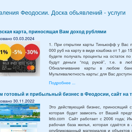
ления Феодосии. Доска объявлений - услуги
вская карта, приносящая Вам доход рублями
овано 03.03.2024
1. При открытии карты Тинькофф у Вас 
000 руб на карту в виде кэшбэка от 1 до 1
будете получать проценты на остаток по 
будут деньги “под рукой”, т.е. в лю
Обналичивание карты в любом бан
Мультивалютность карты: для Вас доступн
Подробнее ...
м готовый и прибыльный бизнес в Феодосии, сайт на т
овано 30.11.2022
Это действующий бизнес, приносящий 
которая будет зависеть от Вашей предпр
leto.com Сайт работает с 2006 года; И
рабочая база жилья, которая сдаётся в
опубликованный материалов и объектов 