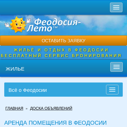
Перейти
Toggl
к
naviga
основному
содержанию
ОСТАВИТЬ ЗАЯВКУ
ЖИЛЬЁ И ОТДЫХ В ФЕОДОСИИ
БЕСПЛАТНЫЙ СЕРВИС БРОНИРОВАНИЯ
ЖИЛЬЕ
Toggl
navig
Всё о Феодосии
Toggle
navigati
Вы
ГЛАВНАЯ
»
ДОСКА ОБЪЯВЛЕНИЙ
здесь
АРЕНДА ПОМЕЩЕНИЯ В ФЕОДОСИИ