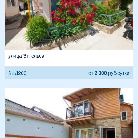
улица Энгельса
№ Д203
от
2 000
руб/сутки