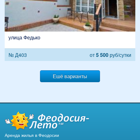
улица Федько
№ Д403
от
5 500
руб/сутки
Ешё варианты
Аренда жилья в Феодосии