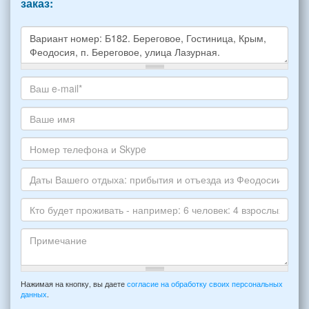
заказ:
Какое
жилье
хотите
Ваш
снять,
адрес
укажите
электронной
Ваше
пожалуйста
почты
имя
НОМЕР
*
Номер
варианта:
телефона
*
и
Даты
Skype
Вашего
отдыха:
Кто
прибытия
будет
и
проживать
отъезда
-
Примечание
из
например:
Нажимая на кнопку, вы даете
согласие на обработку своих персональных
Феодосии:
данных
.
6
*