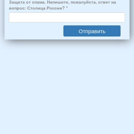
человек:
Защита от спама. Напишите, пожалуйста, ответ на
4
вопрос: Столица России?
*
взрослых
(2
мужчин,
Отправить
2
женщины)
и
2
детей
(возраст
7
и
12
лет):
*