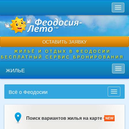
Перейти
Toggl
к
naviga
основному
содержанию
ОСТАВИТЬ ЗАЯВКУ
ЖИЛЬЁ И ОТДЫХ В ФЕОДОСИИ
БЕСПЛАТНЫЙ СЕРВИС БРОНИРОВАНИЯ
ЖИЛЬЕ
Toggl
navig
Всё о Феодосии
Toggle
navigati
Поиск вариантов жилья на карте