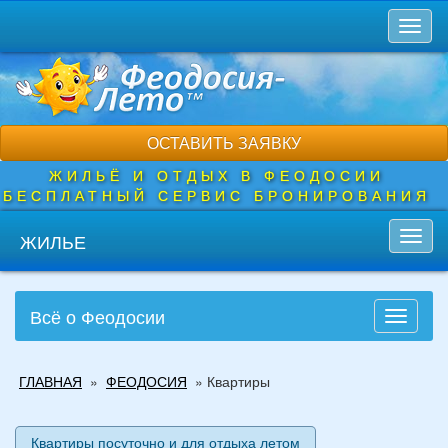
Перейти
Toggl
к
naviga
основному
содержанию
ОСТАВИТЬ ЗАЯВКУ
ЖИЛЬЁ И ОТДЫХ В ФЕОДОСИИ
БЕСПЛАТНЫЙ СЕРВИС БРОНИРОВАНИЯ
ЖИЛЬЕ
Toggl
navig
Всё о Феодосии
Toggle
navigati
Вы
ГЛАВНАЯ
»
ФЕОДОСИЯ
»
Квартиры
здесь
Квартиры посуточно и для отдыха летом