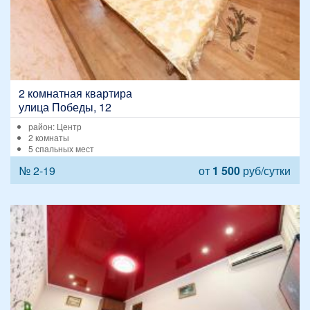
2 комнатная квартира
улица Победы, 12
район: Центр
2 комнаты
5 спальных мест
№ 2-19
от
1 500
руб/сутки