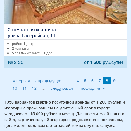
2 комнатная квартира
улица Галерейная, 11
район: Центр
2 комнаты
5 спальных мест + 1 доп.
№ 2-20
от
1 500
руб/сутки
« первая
‹ предыдущая
…
4
5
6
7
8
9
10
11
12
…
следующая ›
последняя »
1056 вариантов квартир посуточной аренды от 1 200 рублей и
квартиры с проживанием на длительный срок в городе
Феодосия от 15 000 рублей в месяц. Для посетителей нашего
сайта, карточка каждой квартиры представлена с описанием,
ценами, множеством фотографий комнат, кухни, санузла,