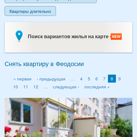
Квартиры длительно
Поиск вариантов жилья на карте
Снять квартиру в Феодосии
« первая
‹ предыдущая
…
4
5
6
7
8
9
10
11
12
…
следующая ›
последняя »