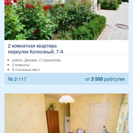
2 комнатная квартира
переулок Колхозный, 7-А
район: Динамо, Старшинова
2 комнаты
6 спальных мест
№ 2-117
от
3 500
руб/сутки