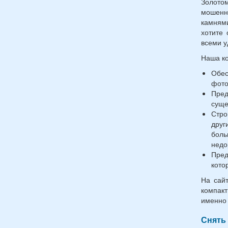
Золото
мошенн
камнями
хотите 
всеми у
Наша к
Обес
фото
Пред
суще
Стро
друг
боль
недо
Пред
кото
На сай
компак
именно 
Снять