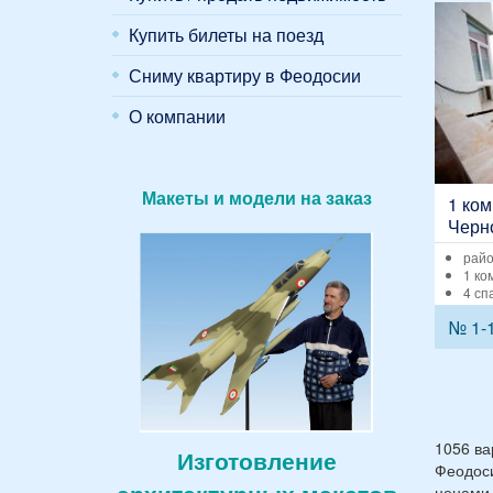
Купить билеты на поезд
Сниму квартиру в Феодосии
О компании
Макеты и модели на заказ
1 ком
Черн
Элит
райо
Конс
1 ко
4 сп
№ 1-
1056 ва
Изготовление
Феодоси
ценами,