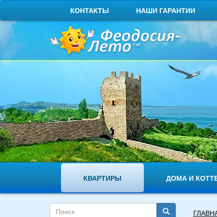
Перейти
КОНТАКТЫ
НАШИ ГАРАНТИИ
к
основному
содержанию
КВАРТИРЫ
ДОМА И КОТТ
Форма
Вы
ГЛАВН
поиска
здесь