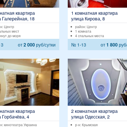
натная квартира
1 комнатная квартира
 Галерейная, 18
улица Кирова, 8
н: Центр
район: Центр
альных мест
1 комната
инут до моря
4 спальных места
13
от
2 000
руб/сутки
№ 1-13
от
1 800
руб/
натная квартира
2 комнатная квартира
 Горбачёва, 4
улица Одесская, 2
н: кинотеатра Украина
р-н: Крымская