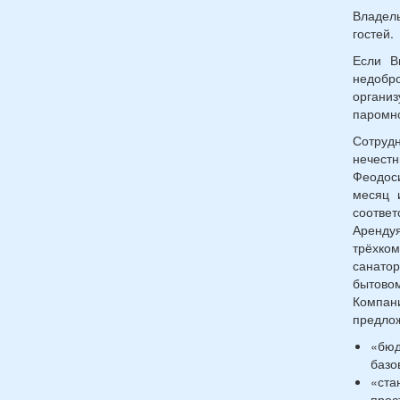
Владель
гостей.
Если В
недобр
организ
паромно
Сотруд
нечестн
Феодоси
месяц 
соотве
Аренд
трёхком
санато
бытовом
Компани
предлож
«бюд
базо
«ст
прос