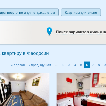
иры посуточно и для отдыха летом
Квартиры длительно
Поиск вариантов жилья на
 квартиру в Феодосии
« первая
‹ предыдущая
…
2
3
4
5
6
7
8
9