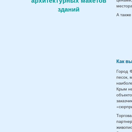
архитектурных макетов
местора
зданий
А также
Как вы
Город Ф
песок, 
наибол
Крым не
объект
заказч
«сюрпр
Торгов
партне
живопи