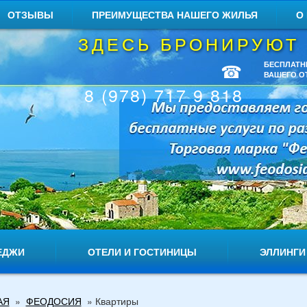
ОТЗЫВЫ
ПРЕИМУЩЕСТВА НАШЕГО ЖИЛЬЯ
О
ЗДЕСЬ БРОНИРУЮТ
☎
БЕСПЛАТН
ВАШЕГО О
8 (978) 717 9 818
ЕДЖИ
ОТЕЛИ И ГОСТИНИЦЫ
ЭЛЛИНГИ
АЯ
»
ФЕОДОСИЯ
»
Квартиры