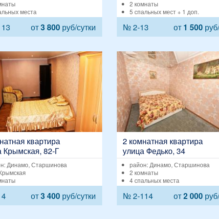
мнаты
2 комнаты
альных места
5 спальных мест + 1 доп.
113
от
3 800
руб/сутки
№ 2-13
от
1 500
руб/
натная квартира
2 комнатная квартира
 Крымская, 82-Г
улица Федько, 34
н: Динамо, Старшинова
район: Динамо, Старшинова
 Крымская
2 комнаты
мнаты
4 спальных места
14
от
3 400
руб/сутки
№ 2-114
от
2 000
руб/