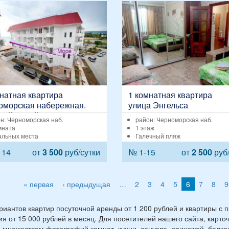
натная квартира
1 комнатная квартира
оморская набережная.
улица Энгельса
ный жилой комплекс
н: Черноморская наб.
район: Черноморская наб.
оль
мната
1 этаж
альных места
Галечный пляж
114
от
3 500
руб/сутки
№ 1-15
от
2 500
руб/
« первая
‹ предыдущая
…
2
3
4
5
6
7
8
9
риантов квартир посуточной аренды от 1 200 рублей и квартиры с 
я от 15 000 рублей в месяц. Для посетителей нашего сайта, карто
 множеством фотографий комнат, кухни, санузла, прихожей, балкон