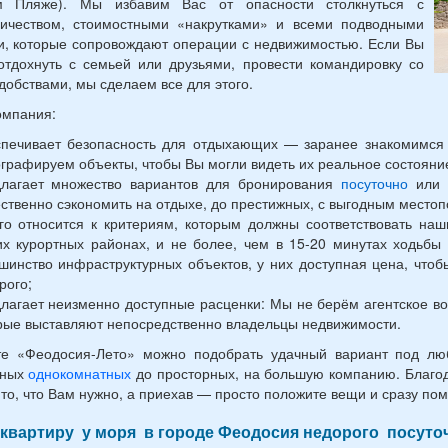
м Пляже). Мы избавим Вас от опасности столкнуться с
ичеством, стоимостными «накрутками» и всеми подводными
, которые сопровождают операции с недвижимостью. Если Вы
отдохнуть с семьей или друзьями, провести командировку со
добствами, мы сделаем все для этого.
омпания:
печивает безопасность для отдыхающих — заранее знакомимся 
графируем объекты, чтобы Вы могли видеть их реальное состояни
лагает множество вариантов для бронирования
посуточно
или 
ственно сэкономить на отдыхе, до престижных, с выгодным местоп
го относится к критериям, которым должны соответствовать на
их курортных районах, и не более, чем в 15-20 минутах ходьб
шинство инфраструктурных объектов, у них доступная цена, что
рого;
лагает неизменно доступные расценки: Мы не берём агентское в
рые выставляют непосредственно владельцы недвижимости.
те «Феодосия-Лето» можно подобрать удачный вариант под люб
тных
однокомнатных
до просторных, на большую компанию. Благод
то, что Вам нужно, а приехав — просто положите вещи и сразу пом
 квартиру у моря в городе Феодосия недорого посуто