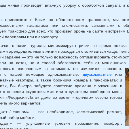
цы жилья производят влажную уборку с обработкой санузла и к
ы приезжаете в Крым на общественном транспорте, мы помо
осовестными таксистами или сложностями, связанными с о
уем трансфер для всех, кто произвёл бронь на сайте и встретим 
й переправы или в аэропорту.
ничая с нами, туристы минимизируют риски во время поиска
ыми арендодателями в жизни приходится сталкиваться чаще, чем 
и заранее — это не только возможность оптимизировать стоимост
или на лето), но и способ обезопасить себя от мошенников.
тствовать заявленным, а стоимость не изменится внезапно.
уя с нашей помощью однокомнатные,
двухкомнатные
или
натные квартиры, а также бронируя номера в пансионатах и
риях, Вы быстро забудете советские времена с ужасными в
 отношении «курятниками» или отсутствием свободных мест.
я «Феодосия-Лето» даже во время «горячего» сезона готова
ить много вариантов:
жет / эконом» — все необходимое, косметический ремонт,
вый набор мебели;
андарт» — улучшенные условия проживания, комфорт,
торные комнаты;