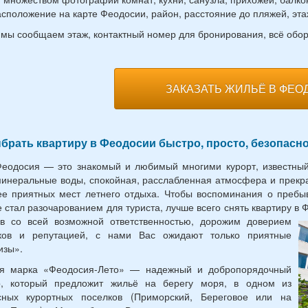
сположение на карте Феодосии, район, расстояние до пляжей, эта
 мы сообщаем этаж, контактный номер для бронирования, всё об
ЗАКАЗАТЬ ЖИЛЬЁ В ФЕО
брать квартиру в Феодосии быстро, просто, безопасн
еодосия — это знакомый и любимый многими курорт, известный
минеральные воды, спокойная, расслабленная атмосфера и прекр
ее приятных мест летнего отдыха. Чтобы воспоминания о пребы
 стал разочарованием для туриста, лучше всего снять квартиру 
ов со всей возможной ответственностью, дорожим доверием
иков и репутацией, с нами Вас ожидают только приятные
изы».
ая марка «Феодосия-Лето» — надежный и добропорядочный
р, который предложит жильё на берегу моря, в одном из
сных курортных поселков (Приморский, Береговое или на