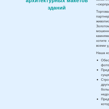
архитектурных макетов
«сюрпр
зданий
Торгов
партне
живопи
Золото
мошенн
камнями
хотите 
всеми у
Наша к
Обес
фото
Пред
суще
Стро
друг
боль
недо
Пред
кото