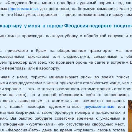
те «Феодосия-Лето» можно подобрать удачный вариант под люб
тных
однокомнатных
до просторных, на большую компанию. Благод
то, что Вам нужно, а приехав — просто положите вещи и сразу пом
 квартиру у моря в городе Феодосия недорого посуто
цы жилья производят влажную уборку с обработкой санузла и к
ы приезжаете в Крым на общественном транспорте, мы помо
осовестными таксистами или сложностями, связанными с о
уем трансфер для всех, кто произвёл бронь на сайте и встретим 
й переправы или в аэропорту.
ничая с нами, туристы минимизируют риски во время поиска
ыми арендодателями в жизни приходится сталкиваться чаще, чем 
и заранее — это не только возможность оптимизировать стоимост
или на лето), но и способ обезопасить себя от мошенников.
тствовать заявленным, а стоимость не изменится внезапно.
уя с нашей помощью однокомнатные,
двухкомнатные
или
натные квартиры, а также бронируя номера в пансионатах и
риях, Вы быстро забудете советские времена с ужасными в
 отношении «курятниками» или отсутствием свободных мест.
я «Феодосия-Лето» даже во время «горячего» сезона готова