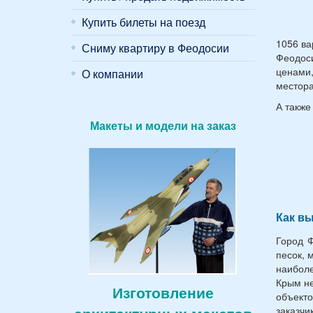
Купить билеты на поезд
1056 ва
Сниму квартиру в Феодосии
Феодоси
ценами,
О компании
местора
А также
Макеты и модели на заказ
Как вы
Город Ф
песок, 
наибол
Крым не
Изготовление
объект
заказч