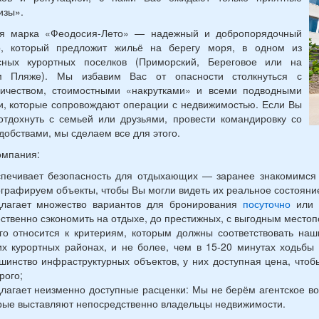
изы».
ая марка «Феодосия-Лето» — надежный и добропорядочный
р, который предложит жильё на берегу моря, в одном из
сных курортных поселков (Приморский, Береговое или на
м Пляже). Мы избавим Вас от опасности столкнуться с
ичеством, стоимостными «накрутками» и всеми подводными
, которые сопровождают операции с недвижимостью. Если Вы
отдохнуть с семьей или друзьями, провести командировку со
добствами, мы сделаем все для этого.
омпания:
печивает безопасность для отдыхающих — заранее знакомимся 
графируем объекты, чтобы Вы могли видеть их реальное состояни
лагает множество вариантов для бронирования
посуточно
или 
ственно сэкономить на отдыхе, до престижных, с выгодным местоп
го относится к критериям, которым должны соответствовать на
их курортных районах, и не более, чем в 15-20 минутах ходьб
шинство инфраструктурных объектов, у них доступная цена, что
рого;
лагает неизменно доступные расценки: Мы не берём агентское в
рые выставляют непосредственно владельцы недвижимости.