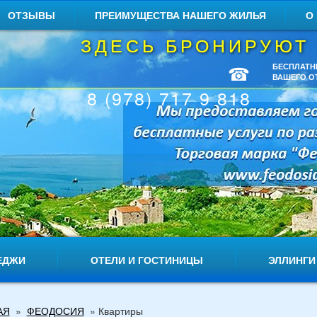
ОТЗЫВЫ
ПРЕИМУЩЕСТВА НАШЕГО ЖИЛЬЯ
О
ЗДЕСЬ БРОНИРУЮТ
☎
БЕСПЛАТН
ВАШЕГО О
8 (978) 717 9 818
ЕДЖИ
ОТЕЛИ И ГОСТИНИЦЫ
ЭЛЛИНГИ
АЯ
»
ФЕОДОСИЯ
»
Квартиры