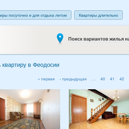
иры посуточно и для отдыха летом
Квартиры длительно
Поиск вариантов жилья на
 квартиру в Феодосии
« первая
‹ предыдущая
…
40
41
42