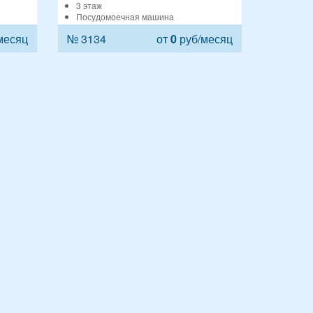
3 этаж
Посудомоечная машина
месяц
№ 3134
от
0
руб/месяц