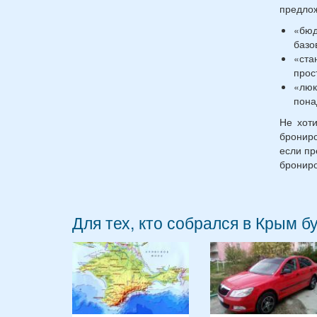
предлож
«бюд
базо
«ст
прос
«люк
пона
Не хоти
брониро
если пр
брониро
Для тех, кто собрался в Крым б