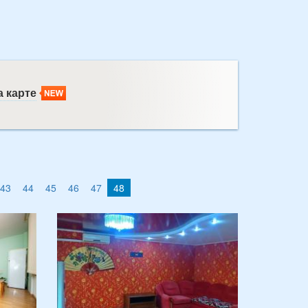
 карте
43
44
45
46
47
48