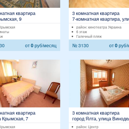
натная квартира
3 комнатная квартира
рымская, 9
7-комнатная квартира, ул
Федько, 1-А
 Крымская
район: кинотеатра Украина
мнаты
6 этаж
аж
Галечный пляж
30
от
0
руб/месяц
№ 3130
от
0
руб/
натная квартира
3 комнатная квартира
 Крымская, 7
город Ялта, улица Виноде
Егорова, 15
 Крымская
район: Центр