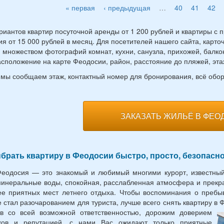
« первая
‹ предыдущая
…
40
41
42
риантов квартир посуточной аренды от 1 200 рублей и квартиры с 
я от 15 000 рублей в месяц. Для посетителей нашего сайта, карто
 множеством фотографий комнат, кухни, санузла, прихожей, балкон
сположение на карте Феодосии, район, расстояние до пляжей, эта
 мы сообщаем этаж, контактный номер для бронирования, всё об
ЗАКАЗАТЬ ЖИЛЬЁ В ФЕО
брать квартиру в Феодосии быстро, просто, безопасн
еодосия — это знакомый и любимый многими курорт, известный
минеральные воды, спокойная, расслабленная атмосфера и прекр
ее приятных мест летнего отдыха. Чтобы воспоминания о пребы
 стал разочарованием для туриста, лучше всего снять квартиру 
ов со всей возможной ответственностью, дорожим доверием
иков и репутацией, с нами Вас ожидают только приятные