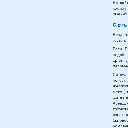
На сай
компак
именно 
Снять
Владель
гостей.
Если В
недобр
организ
паромно
Сотруд
нечестн
Феодоси
месяц 
соотве
Аренд
трёхком
санато
бытовом
Компани