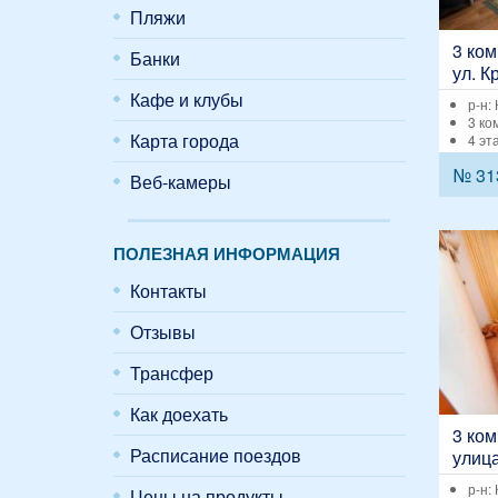
Пляжи
3 ком
Банки
ул. К
Кафе и клубы
р-н:
3 ко
Карта города
4 эт
№ 31
Веб-камеры
ПОЛЕЗНАЯ ИНФОРМАЦИЯ
Контакты
Отзывы
Трансфер
Как доехать
3 ком
Расписание поездов
улица
р-н:
Цены на продукты