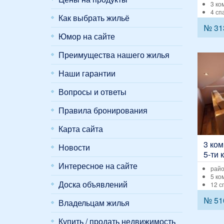
3 ко
4 сп
Как выбрать жильё
№ 31
Юмор на сайте
Преимущества нашего жилья
Наши гарантии
Вопросы и ответы
Правила бронирования
Карта сайта
3 ком
Новости
5-ти 
Десан
Интересное на сайте
райо
5 ко
Доска объявлений
12 с
№ 51
Владельцам жилья
Купить / продать недвижимость