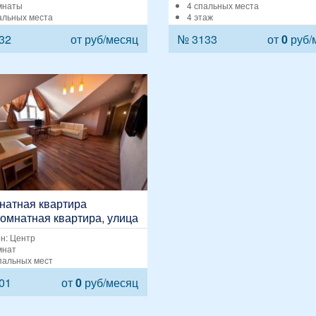
мнаты
4 спальных места
альных места
4 этаж
32
от
руб/месяц
№ 3133
от
0
руб/
натная квартира
комнатная квартира, улица
тников, 7-Б
н: Центр
мнат
пальных мест
01
от
0
руб/месяц