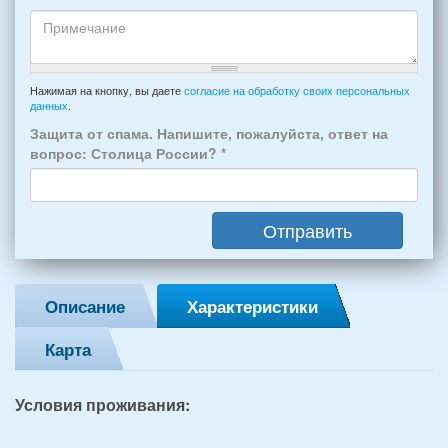
отдыха:
Кто
прибытия
будет
и
проживать
отъезда
-
Примечание
из
например:
Нажимая на кнопку, вы даете
согласие на обработку своих персональных
Феодосии:
данных
.
6
*
человек:
Защита от спама. Напишите, пожалуйста, ответ на
4
вопрос: Столица России?
*
взрослых
(2
мужчин,
Отправить
2
женщины)
и
2
Описание
Характеристики
детей
(возраст
Карта
7
и
12
Условия проживания:
лет):
*