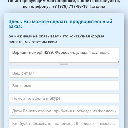
По интересующим Вас вопросам, звоните пожалуйста,
по телефону: +7 (978) 717-98-18 Татьяна
Здесь Вы можете сделать предварительный
заказ:
он ни к чему не обязывает - это контактная форма,
пишите, мы ответим всем
Какое
жилье
хотите
Ваш
снять,
адрес
укажите
электронной
Ваше
пожалуйста
почты
имя
НОМЕР
*
Номер
варианта:
телефона
*
и
Даты
Skype
Вашего