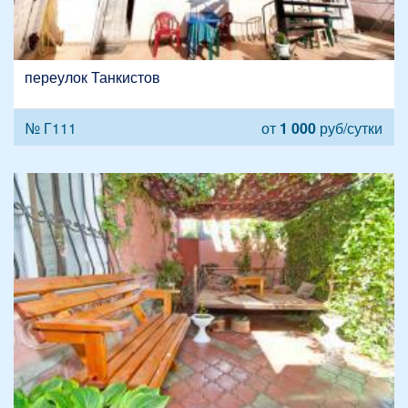
переулок Танкистов
№ Г111
от
1 000
руб/сутки