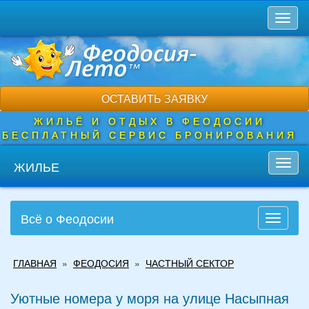
Перейти
Toggl
к
naviga
основному
содержанию
ОСТАВИТЬ ЗАЯВКУ
ЖИЛЬЁ И ОТДЫХ В ФЕОДОСИИ
БЕСПЛАТНЫЙ СЕРВИС БРОНИРОВАНИЯ
ЖИЛЬЕ
Toggl
navig
Всё о Феодосии
Toggle
navigati
Вы
ГЛАВНАЯ
»
ФЕОДОСИЯ
»
ЧАСТНЫЙ СЕКТОР
здесь
Уютные номера у моря на улице Насыпная