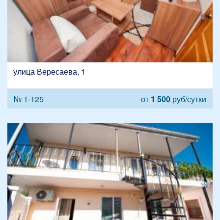
улица Вересаева, 1
№ 1-125
от
1 500
руб/сутки