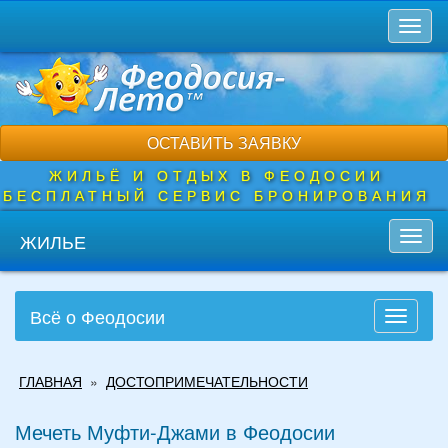
Перейти
Toggl
к
naviga
основному
содержанию
ОСТАВИТЬ ЗАЯВКУ
ЖИЛЬЁ И ОТДЫХ В ФЕОДОСИИ
БЕСПЛАТНЫЙ СЕРВИС БРОНИРОВАНИЯ
ЖИЛЬЕ
Toggl
navig
Всё о Феодосии
Toggle
navigati
Вы
ГЛАВНАЯ
»
ДОСТОПРИМЕЧАТЕЛЬНОСТИ
здесь
Мечеть Муфти-Джами в Феодосии