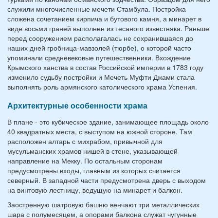
служили многочисленные мечети Стамбула. Постройка
сложена сочетанием кирпича и бутового камня, а минарет в
виде восьми граней выполнен из тесаного известняка. Раньше
перед сооружением располагалась не сохранившаяся до
наших дней гробница-мавзолей (тюрбе), о которой часто
упоминали средневековые путешественники. Вхождение
Крымского ханства в состав Российской империи в 1783 году
изменило судьбу постройки и Мечеть Муфти Джами
стала
выполнять роль армянского католического храма Успения.
Архитектурные особенности храма
В плане - это кубическое здание, занимающее площадь около
40 квадратных места, с выступом на южной стороне. Там
расположен алтарь с михрабом, привычной для
мусульманских храмов нишей в стене, указывающей
направление на Мекку. По остальным сторонам
предусмотрены входы, главным из которых считается
северный. В западной части предусмотрена дверь с выходом
на винтовую лестницу, ведущую на минарет и балкон.
Заостренную шатровую башню венчают три металлических
шара с полумесяцем, а опорами балкона служат чугунные