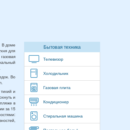
. В доме
Бытовая техника
ухня для
 газовая
Телевизор
ыкальный
.
Холодильник
едок. Во
л.
Газовая плита
 тихий и
охнуть и
Кондиционер
 пляже в
ии за 15
ностями:
Стиральная машина
вностей,