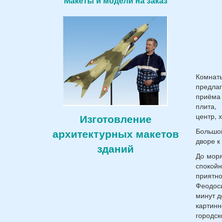
Макеты и модели на заказ
Комнаты
предлаг
приёма 
плита, 
Изготовление
центр, 
архитектурных макетов
Большой
дворе к
зданий
До моря
спокойн
приятно
Феодоси
минут д
картинн
городск