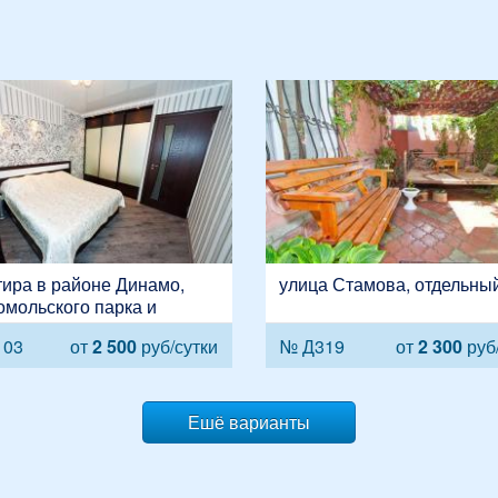
ира в районе Динамо,
улица Стамова, отдельны
мольского парка и
инова, улица Чкалова, 94
103
от
2 500
руб/сутки
№ Д319
от
2 300
руб/
Ешё варианты