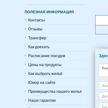
ПОЛЕЗНАЯ ИНФОРМАЦИЯ
Контакты
Отзывы
Трансфер
Как доехать
Расписание поездов
Здес
Цены на продукты
Как выбрать жильё
Како
Юмор на сайте
жиль
Преимущества нашего жилья
хоти
Ваш
снять
адре
Наши гарантии
укаж
элек
Даты
пожа
почт
Ваше