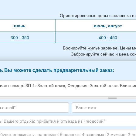
Ориентировочные цены с человека в с
июнь
июль, август
300 - 350
400 - 450
Бронируйте жильё заранее. Цены мо
Забронируйте сейчас и цена со
ь Вы можете сделать предварительный заказ:
е
е
те
Ваше
,
с
имя
ите
тронной
луйста
ы
го