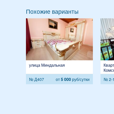
Похожие варианты
улица Миндальная
Кварт
Комсо
Старш
№ Д407
от
5 000
руб/сутки
№ 2-