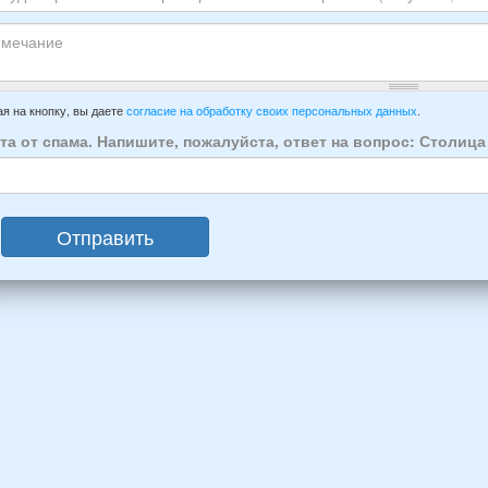
ЕР
ха:
анта:
ытия
т
ивать
зда
ечание
имер:
я на кнопку, вы даете
согласие на обработку своих персональных данных
.
осии:
та от спама. Напишите, пожалуйста, ответ на вопрос: Столиц
век:
слых
Отправить
ин,
ины)
й
раст