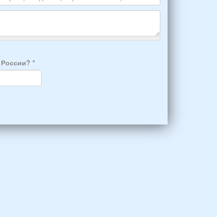
а России?
*