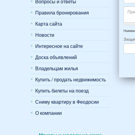
Вопросы и ответы
НОМ
*
отды
Кто
вари
приб
Правила бронирования
буде
*
и
прож
Карта сайта
отъе
-
Прим
из
напр
Нажима
Новости
Феод
6
Защи
*
чело
Интересное на сайте
4
взро
Доска объявлений
(2
мужч
Владельцам жилья
2
женщ
Купить / продать недвижимость
и
Купить билеты на поезд
2
дете
Сниму квартиру в Феодосии
(воз
7
О компании
и
12
лет):
*