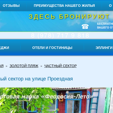
ОТЗЫВЫ
ПРЕИМУЩЕСТВА НАШЕГО ЖИЛЬЯ
О
ЗДЕСЬ БРОНИРУЮТ
☎
БЕСПЛАТН
ВАШЕГО О
8 (978) 717 9 818
ЕДЖИ
ОТЕЛИ И ГОСТИНИЦЫ
ЭЛЛИНГИ
АЯ
»
ЗОЛОТОЙ ПЛЯЖ
»
ЧАСТНЫЙ СЕКТОР
ый сектор на улице Проездная