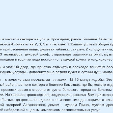
 в частном секторе на улице Проездная, район Ближние Камыши
аются 4 комнаты на 2, 3, 5 и 7 человек. К Вашим услугам общая к
и приготовления пищи, душевая кабинка, санузел, 2 холодильника,
3 телевизора, духовой шкаф, стиральная машинка-автомат, муз
холодная и горячая вода постоянно, в каждой комнате кондиционер
 и уютный двор, где приятно отдыхать в прохладе тенистых бес
 Вашим услугам - дополнительно летняя кухня и летний душ, манга
 - с золотистыми песчаными пляжами 12-15 минут ходьбы. Это
ый район частного сектора в Ближних Камышах, где Вы можете отд
 провести время в стороне от суеты большого города на Золотом
и. Но хорошее транспортное соединение позволит Вам при желан
обраться до центра Феодосии с её известными достопримечатель
ой галереей Айвазовского, домом - музеем Грина, музеем дре
ой набережной с целым комплексом развлекательных услуг.