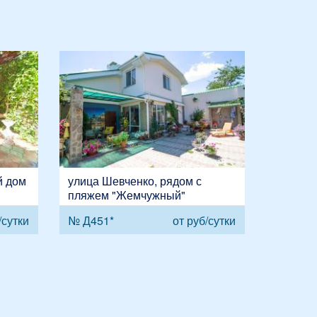
й дом
улица Шевченко, рядом с
пляжем "Жемчужный"
сутки
№ Д451*
от
руб/сутки