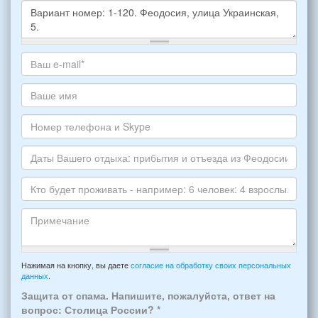
Какое
жилье
хотите
Ваш
снять,
адрес
укажите
электронной
Ваше
пожалуйста
почты
имя
НОМЕР
*
Номер
варианта:
телефона
*
и
Даты
Skype
Вашего
отдыха:
Кто
прибытия
будет
и
проживать
отъезда
-
Примечание
из
например:
Нажимая на кнопку, вы даете
согласие на обработку своих персональных
Феодосии:
данных
.
6
*
человек:
Защита от спама. Напишите, пожалуйста, ответ на
4
вопрос: Столица России?
*