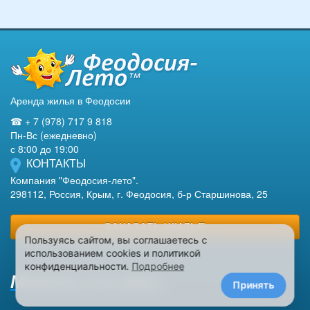
Аренда жилья в Феодосии
☎ + 7 (978) 717 9 818
Пн-Вс (ежедневно)
с 8:00 до 19:00
КОНТАКТЫ
Компания "Феодосия-лето".
298112, Россия, Крым, г. Феодосия, б-р Старшинова, 25
ЗАКАЗАТЬ ЖИЛЬЕ
Пользуясь сайтом, вы соглашаетесь с
использованием cookies и политикой
конфиденциальности.
Подробнее
Макеты на заказ
Принять