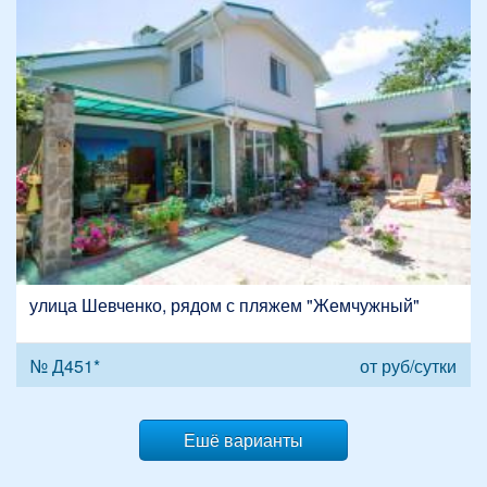
улица Шевченко, рядом с пляжем "Жемчужный"
№ Д451*
от
руб/сутки
Ешё варианты