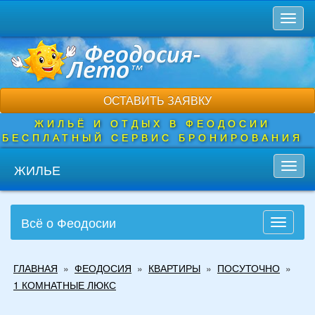
Перейти
Toggl
к
naviga
основному
содержанию
ОСТАВИТЬ ЗАЯВКУ
ЖИЛЬЁ И ОТДЫХ В ФЕОДОСИИ
БЕСПЛАТНЫЙ СЕРВИС БРОНИРОВАНИЯ
ЖИЛЬЕ
Toggl
navig
Всё о Феодосии
Toggle
navigati
Вы
ГЛАВНАЯ
»
ФЕОДОСИЯ
»
КВАРТИРЫ
»
ПОСУТОЧНО
»
здесь
1 КОМНАТНЫЕ ЛЮКС