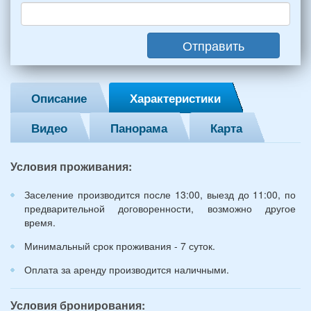
взрослых
(2
мужчин,
Отправить
2
женщины)
и
2
Описание
Характеристики
детей
(возраст
Видео
Панорама
Карта
7
и
12
Условия проживания:
лет):
*
Заселение производится после 13:00, выезд до 11:00, по
предварительной договоренности, возможно другое
время.
Минимальный срок проживания - 7 суток.
Оплата за аренду производится наличными.
Условия бронирования: