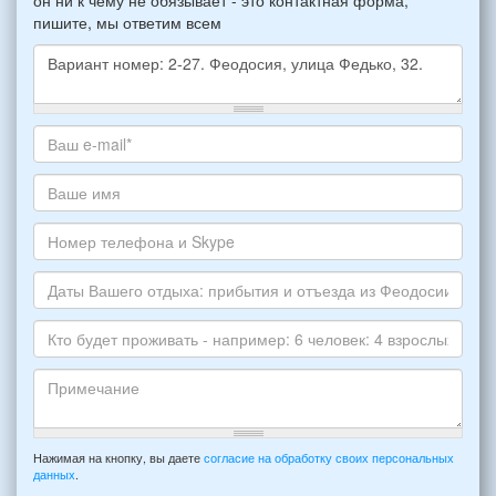
пишите, мы ответим всем
Какое
жилье
хотите
Ваш
снять,
адрес
укажите
электронной
Ваше
пожалуйста
почты
имя
НОМЕР
*
Номер
варианта:
телефона
*
и
Даты
Skype
Вашего
отдыха:
Кто
прибытия
будет
и
проживать
отъезда
-
Примечание
из
например:
Нажимая на кнопку, вы даете
согласие на обработку своих персональных
Феодосии:
данных
.
6