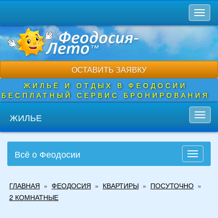
Перейти
Toggl
к
naviga
основному
содержанию
ОСТАВИТЬ ЗАЯВКУ
ЖИЛЬЁ И ОТДЫХ В ФЕОДОСИИ
БЕСПЛАТНЫЙ СЕРВИС БРОНИРОВАНИЯ
ЖИЛЬЕ
Toggl
navig
Всё о Феодосии
Toggle
navigati
Вы
ГЛАВНАЯ
»
ФЕОДОСИЯ
»
КВАРТИРЫ
»
ПОСУТОЧНО
»
здесь
2 КОМНАТНЫЕ