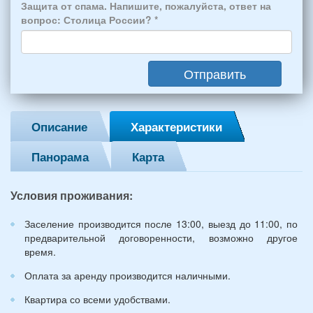
*
человек:
Защита от спама. Напишите, пожалуйста, ответ на
4
вопрос: Столица России?
*
взрослых
(2
мужчин,
Отправить
2
женщины)
и
2
Описание
Характеристики
детей
(возраст
Панорама
Карта
7
и
12
Условия проживания:
лет):
*
Заселение производится после 13:00, выезд до 11:00, по
предварительной договоренности, возможно другое
время.
Оплата за аренду производится наличными.
Квартира со всеми удобствами.