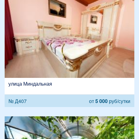
улица Миндальная
№ Д407
от
5 000
руб/сутки