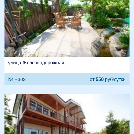
улица Железнодорожная
№ Ч303
от
550
руб/сутки