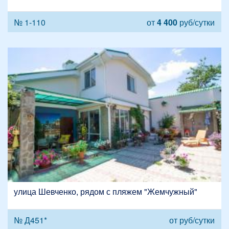
№ 1-110
от
4 400
руб/сутки
улица Шевченко, рядом с пляжем "Жемчужный"
№ Д451*
от
руб/сутки