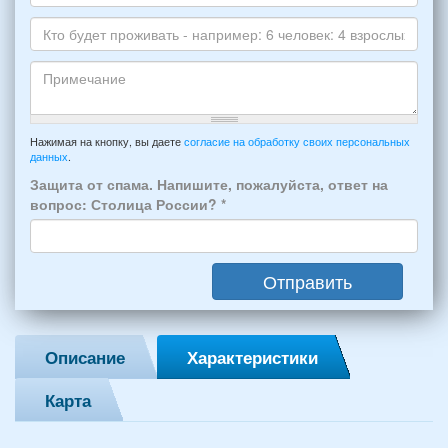
*
и
Даты
Skype
Вашего
отдыха:
Кто
прибытия
будет
и
проживать
отъезда
-
Примечание
из
например:
Нажимая на кнопку, вы даете
согласие на обработку своих персональных
Феодосии:
данных
.
6
*
человек:
Защита от спама. Напишите, пожалуйста, ответ на
4
вопрос: Столица России?
*
взрослых
(2
мужчин,
Отправить
2
женщины)
и
2
Описание
Характеристики
детей
(возраст
Карта
7
и
12