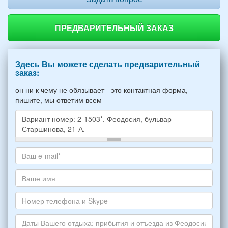
ПРЕДВАРИТЕЛЬНЫЙ ЗАКАЗ
Здесь Вы можете сделать предварительный
заказ:
он ни к чему не обязывает - это контактная форма,
пишите, мы ответим всем
Какое
жилье
хотите
Ваш
снять,
адрес
укажите
электронной
Ваше
пожалуйста
почты
имя
НОМЕР
*
Номер
варианта:
телефона