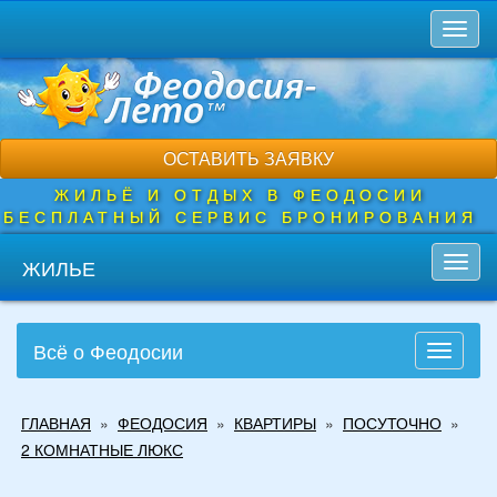
Перейти
Toggl
к
naviga
основному
содержанию
ОСТАВИТЬ ЗАЯВКУ
ЖИЛЬЁ И ОТДЫХ В ФЕОДОСИИ
БЕСПЛАТНЫЙ СЕРВИС БРОНИРОВАНИЯ
ЖИЛЬЕ
Toggl
navig
Всё о Феодосии
Toggle
navigati
Вы
ГЛАВНАЯ
»
ФЕОДОСИЯ
»
КВАРТИРЫ
»
ПОСУТОЧНО
»
здесь
2 КОМНАТНЫЕ ЛЮКС