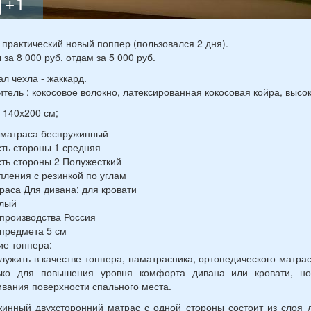
практический новый поппер (пользовался 2 дня).
 за 8 000 руб, отдам за 5 000 руб.
л чехла - жаккард.
тель : кокосовое волокно, латексированная кокосовая койра, высо
 140х200 см;
 матраса беспружинный
ть стороны 1 средняя
ть стороны 2 Полужесткий
пления с резинкой по углам
раса Для дивана; для кровати
елый
производства Россия
предмета 5 см
е топпера:
лужить в качестве топпера, наматрасника, ортопедического матра
ько для повышения уровня комфорта дивана или кровати, но
вания поверхности спального места.
инный двухсторонний матрас с одной стороны состоит из слоя л