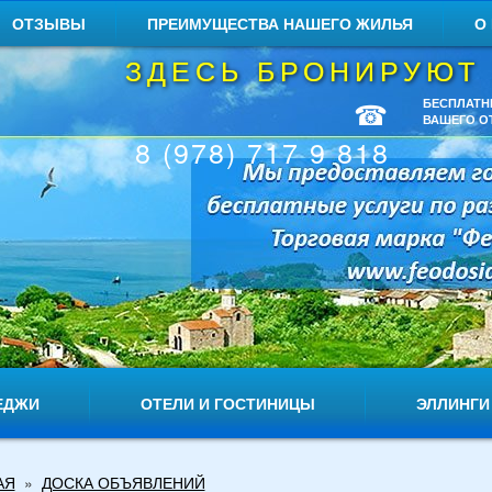
ОТЗЫВЫ
ПРЕИМУЩЕСТВА НАШЕГО ЖИЛЬЯ
О
ЗДЕСЬ БРОНИРУЮТ
☎
БЕСПЛАТН
ВАШЕГО О
8 (978) 717 9 818
ЕДЖИ
ОТЕЛИ И ГОСТИНИЦЫ
ЭЛЛИНГИ
АЯ
»
ДОСКА ОБЪЯВЛЕНИЙ