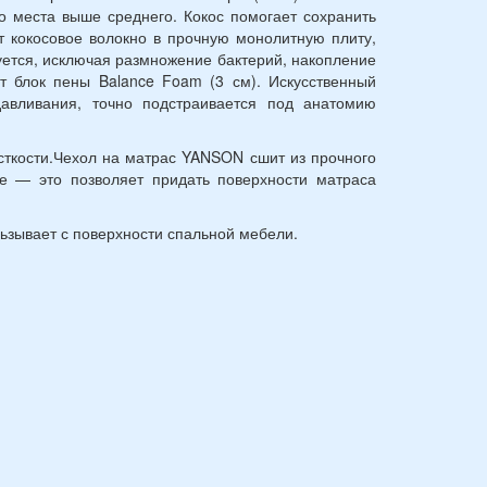
го места выше среднего. Кокос помогает сохранить
ет кокосовое волокно в прочную монолитную плиту,
ется, исключая размножение бактерий, накопление
т блок пены Balance Foam (3 см). Искусственный
авливания, точно подстраивается под анатомию
сткости.Чехол на матрас YANSON сшит из прочного
не — это позволяет придать поверхности матраса
льзывает с поверхности спальной мебели.