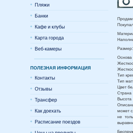
Пляжи
Банки
Продам 
Покупал
Кафе и клубы
Материа
Карта города
Наполни
Веб-камеры
Размер:
Основа
Жесткос
ПОЛЕЗНАЯ ИНФОРМАЦИЯ
Жесткос
Тип кре
Контакты
Тип мат
Цвет б
Отзывы
Страна 
Высота 
Трансфер
Описани
Как доехать
может с
не тол
Расписание поездов
выравни
Беспруж
Цены на продукты