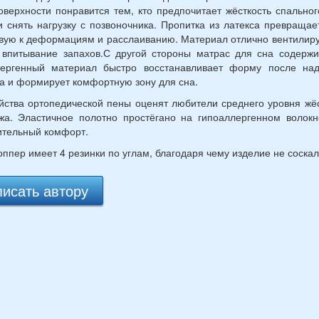
оверхности понравится тем, кто предпочитает жёсткость спально
и снять нагрузку с позвоночника. Пропитка из латекса превраща
вую к деформациям и расслаиванию. Материал отлично вентилиру
впитывание запахов.С другой стороны матрас для сна содержи
лергенный материал быстро восстанавливает форму после над
а и формирует комфортную зону для сна.
йства ортопедической пены оценят любители среднего уровня жё
жа. Эластичное полотно простёгано на гипоаллергенном волок
ительный комфорт.
оппер имеет 4 резинки по углам, благодаря чему изделие не соска
исать автору