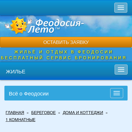
Перейти
Toggl
к
naviga
основному
содержанию
ОСТАВИТЬ ЗАЯВКУ
ЖИЛЬЁ И ОТДЫХ В ФЕОДОСИИ
БЕСПЛАТНЫЙ СЕРВИС БРОНИРОВАНИЯ
ЖИЛЬЕ
Toggl
navig
Всё о Феодосии
Toggle
navigati
Вы
ГЛАВНАЯ
»
БЕРЕГОВОЕ
»
ДОМА И КОТТЕДЖИ
»
здесь
1 КОМНАТНЫЕ