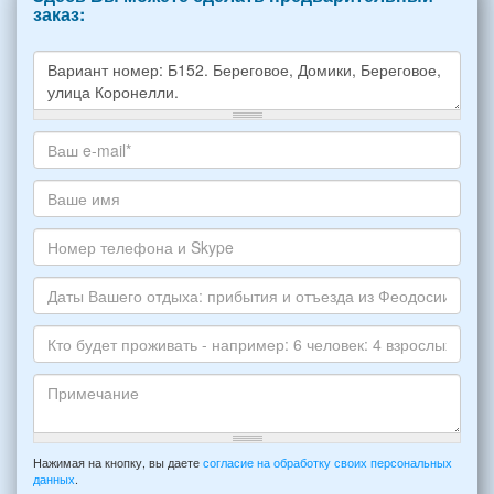
заказ:
Какое
жилье
хотите
Ваш
снять,
адрес
укажите
электронной
Ваше
пожалуйста
почты
имя
НОМЕР
*
Номер
варианта:
телефона
*
и
Даты
Skype
Вашего
отдыха:
Кто
прибытия
будет
и
проживать
отъезда
-
Примечание
из
например:
Нажимая на кнопку, вы даете
согласие на обработку своих персональных
Феодосии:
данных
.
6