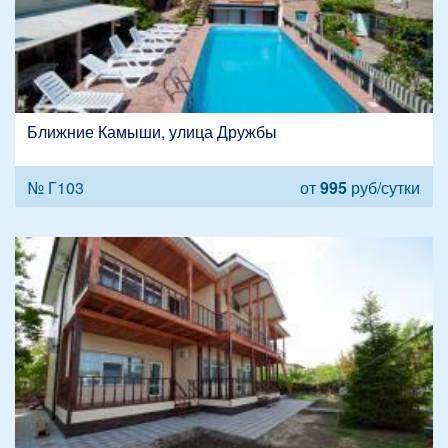
Ближние Камыши, улица Дружбы
№ Г103
от
995
руб/сутки