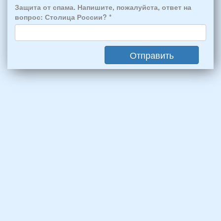
*
человек:
Защита от спама. Напишите, пожалуйста, ответ на
4
вопрос: Столица России?
*
взрослых
(2
мужчин,
Отправить
2
женщины)
и
2
детей
(возраст
7
и
12
лет):
*