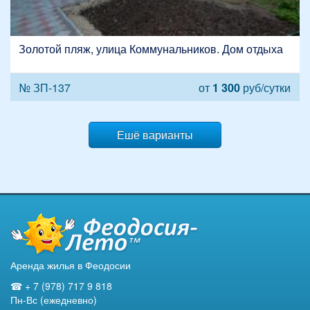
Золотой пляж, улица Коммунальников. Дом отдыха
№ ЗП-137
от
1 300
руб/сутки
Ешё варианты
Аренда жилья в Феодосии
☎ + 7 (978) 717 9 818
Пн-Вс (ежедневно)