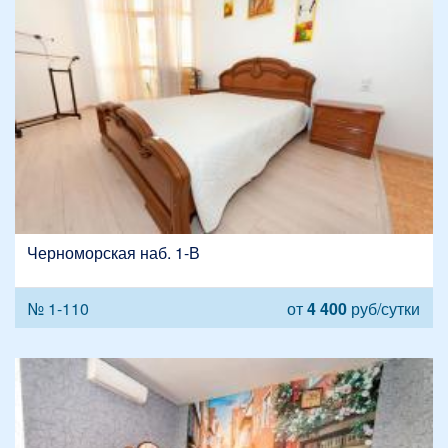
Черноморская наб. 1-В
№ 1-110
от
4 400
руб/сутки